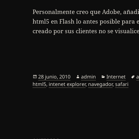
Personalmente creo que Adobe, añadi
html5 en Flash lo antes posible para 
creado por sus clientes no se visualic
Publicado
Autor
Categorías
E
28 junio, 2010
admin
Internet
a
el
html5
,
intenet explorer
,
navegador
,
safari
Navegación
de