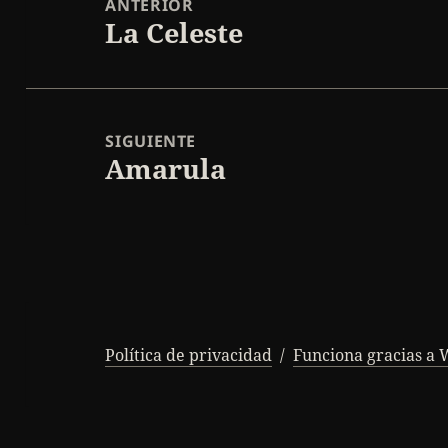
ANTERIOR
La Celeste
entradas
Entrada
anterior:
SIGUIENTE
Amarula
Entrada
siguiente:
Política de privacidad
Funciona gracias a