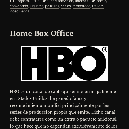
Publicado
Categorías
Etiquetas
1 agosto, 2010
Cine y televisión
,
Internet
comic
,
el
convención
,
juguetes
,
películas
,
series
,
temporada
,
trailers
,
videojuegos
Home Box Office
HBO
es un canal de cable que emite principalmente
en Estados Unidos, ha ganado fama y
reconocimiento mundial principalmente por las
series de producción propia que emite. Dicho canal
debe contratarse como un extra o paquete adicional
lo que hace que no dependan exclusivamente de los