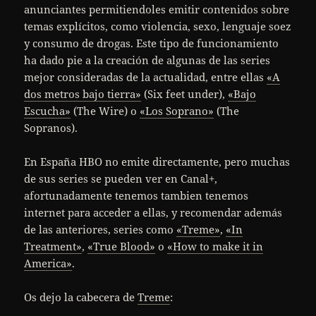
anunciantes permitiendoles emitir contenidos sobre
temas explícitos, como violencia, sexo, lenguaje soez
y consumo de drogas. Este tipo de funcionamiento
ha dado pie a la creación de algunas de las series
mejor consideradas de la actualidad, entre ellas
«A
dos metros bajo tierra»
(Six feet under),
«Bajo
Escucha»
(The Wire) o
«Los Soprano»
(The
Sopranos).
En España HBO no emite directamente, pero muchas
de sus series se pueden ver en Canal+,
afortunadamente tenemos tambien tenemos
internet para acceder a ellas, y recomendar además
de las anteriores, series como
«Treme»
,
«In
Treatment»
,
«True Blood»
o
«How to make it in
America»
.
Os dejo la cabecera de
Treme
: