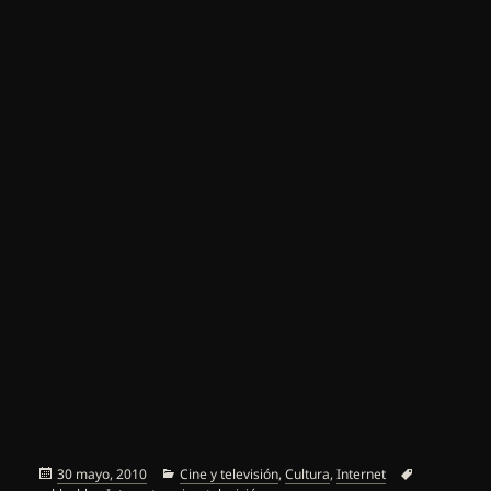
Publicado
Categorías
Etiquetas
30 mayo, 2010
Cine y televisión
,
Cultura
,
Internet