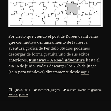
Por cierto que viendo el
post
de Rubén os informo
que con motivo del lanzamiento de la nueva
aventura grafica de Pendulo Studios podemos
descargar de forma gratuita uno de sus exitos
anteriores,
Runaway – A Road Adventure
hasta el
día 16 de junio. Podéis descargar los 2Gb de juego
(solo para windows) directamente desde
aquí
.
Publicado
Categorías
Etiquetas
3 junio, 2011
Internet
,
Juegos
autista
,
aventura grafica
,
el
Juegos
,
puzzle