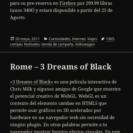
para su pre-reserva en
Firebox
por 299.99 libras
(unos 340€) y estará disponible a partir del 25 de
Agosto.
Publicado
Categorías
Etiquetas
20 mayo, 2011
Curiosidades
,
Internet
,
Viajes
1965
,
el
camper
,
festivales
,
tienda de campaña
,
Volkswagen
Rome – 3 Dreams of Black
«3 Dreams of Black»
es una película interactiva de
Chris Milk y algunos amigos de Google que muestra
el potencial creativo de WebGL. WebGL es un
contexto del elemento cambas en HTML5 que
permite usar gráficos en 3D acelerados por
hardware en un navegador web sin necesidad de
ningún plugin. En otras palabras permite a tu
navegador mostrar bonitos efectos visuales. En
este