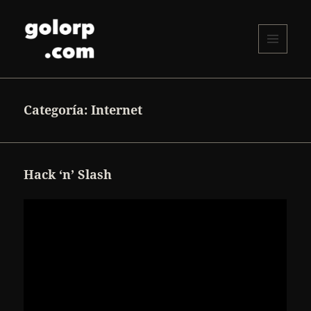
MENÚ
Y
golorp.com
WIDGETS
Categoría:
Internet
Hack ‘n’ Slash