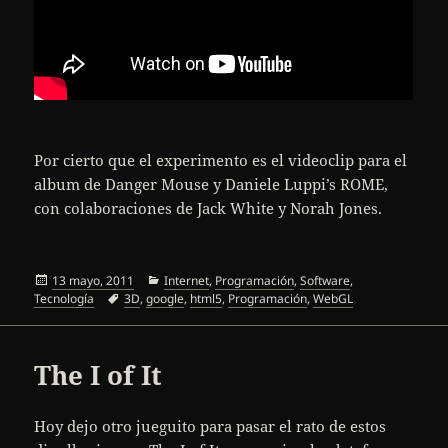
Por cierto que el experimento es el videoclip para el
album de Danger Mouse y Daniele Luppi’s ROME,
con colaboraciones de Jack White y Norah Jones.
Publicado
Categorías
13 mayo, 2011
Internet
,
Programación
,
Software
,
el
Etiquetas
Tecnología
3D
,
google
,
html5
,
Programación
,
WebGL
The I of It
Hoy dejo otro jueguito para pasar el rato de estos