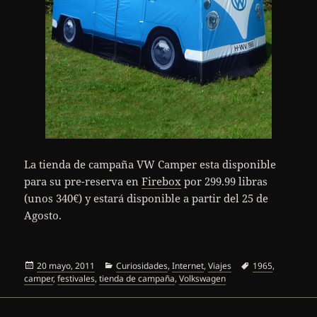
La tienda de campaña VW Camper esta disponible
para su pre-reserva en
Firebox
por 299.99 libras
(unos 340€) y estará disponible a partir del 25 de
Agosto.
Publicado
Categorías
Etiquetas
20 mayo, 2011
Curiosidades
,
Internet
,
Viajes
1965
,
el
camper
,
festivales
,
tienda de campaña
,
Volkswagen