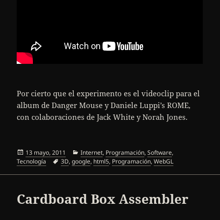
Por cierto que el experimento es el videoclip para el
album de Danger Mouse y Daniele Luppi’s ROME,
con colaboraciones de Jack White y Norah Jones.
Publicado
Categorías
13 mayo, 2011
Internet
,
Programación
,
Software
,
el
Etiquetas
Tecnología
3D
,
google
,
html5
,
Programación
,
WebGL
Cardboard Box Assembler