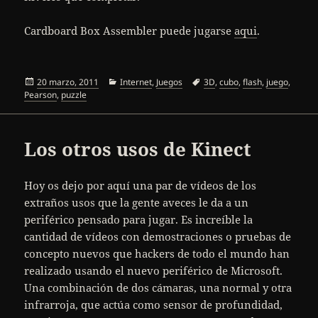
Cardboard Box Assembler puede jugarse
aqui
.
Publicado
Categorías
Etiquetas
20 marzo, 2011
Internet
,
Juegos
3D
,
cubo
,
flash
,
juego
,
el
Pearson
,
puzzle
Los otros usos de Kinect
Hoy os dejo por aquí una par de vídeos de los
extraños usos que la gente aveces le da a un
periférico pensado para jugar. Es increíble la
cantidad de vídeos con demostraciones o pruebas de
concepto nuevos que hackers de todo el mundo han
realizado usando el nuevo periférico de Microsoft.
Una combinación de dos cámaras, una normal y otra
infrarroja, que actúa como sensor de profundidad,