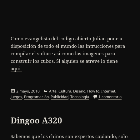
Como evangelista del codigo abierto Julian pone a
disposición de todo el mundo las intrucciones para
compilar el softare asi como las imagenes para
construir los cubos. Si alguien se atreve lo tiene
aqui.
Publicado
Categorías
2 mayo, 2010
Arte
,
Cultura
,
Diseño
,
How to
,
Internet
,
el
en Julian O
Juegos
,
Programación
,
Publicidad
,
Tecnología
1 comentario
Dingoo A320
Sabemos que los chinos son expertos copiando, solo