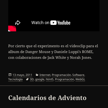
Por cierto que el experimento es el videoclip para el
album de Danger Mouse y Daniele Luppi’s ROME,
con colaboraciones de Jack White y Norah Jones.
Publicado
Categorías
13 mayo, 2011
Internet
,
Programación
,
Software
,
el
Etiquetas
Tecnología
3D
,
google
,
html5
,
Programación
,
WebGL
Calendarios de Adviento