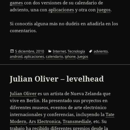
games
con dos versiones de su calendario de
adviento, una con
aplicaciones
y otra con
juegos
.
Si conocéis alguna más no dudéis en añadirla en los
comentarios.
Publicado
Categorías
Etiquetas
5 diciembre, 2010
Internet
,
Tecnología
adviento
,
el
android
,
aplicaciones
,
calendario
,
iphone
,
Juegos
Julian Oliver – levelhead
Julian Oliver
es un artista de Nueva Zelanda que
vive en Berlin. Ha presentado sus proyectos en
diferentes museos, eventos de arte electrónico
internacionales y conferencias, incluyendo la
Tate
Modern
,
Ars Electronica
,
Transmediale
, etc. Su
trabajo ha recibido diferentes premios desde la