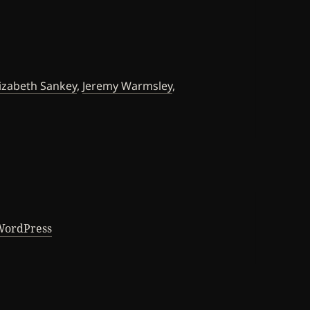
tiquetas
lizabeth Sankey
,
Jeremy Warmsley
,
 WordPress