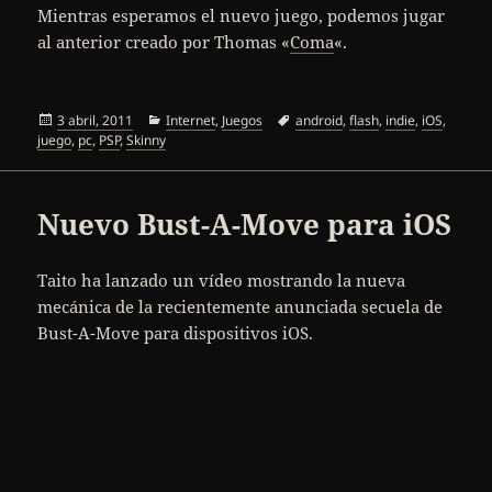
Mientras esperamos el nuevo juego, podemos jugar
al anterior creado por Thomas «
Coma
«.
Publicado
Categorías
Etiquetas
3 abril, 2011
Internet
,
Juegos
android
,
flash
,
indie
,
iOS
,
el
juego
,
pc
,
PSP
,
Skinny
Nuevo Bust-A-Move para iOS
Taito ha lanzado un vídeo mostrando la nueva
mecánica de la recientemente anunciada secuela de
Bust-A-Move para dispositivos iOS.