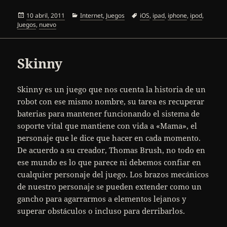
Publicado
Categorías
Etiquetas
10 abril, 2011
Internet
,
Juegos
iOS
,
ipad
,
iphone
,
ipod
,
el
Juegos
,
nuevo
Skinny
Skinny es un juego que nos cuenta la historia de un
robot con ese mismo nombre, su tarea es recuperar
baterias para mantener funcionando el sistema de
soporte vital que mantiene con vida a «Mama», el
personaje que le dice que hacer en cada momento.
De acuerdo a su creador, Thomas Brush, no todo en
ese mundo es lo que parece ni debemos confiar en
cualquier personaje del juego. Los brazos mecánicos
de nuestro personaje se pueden extender como un
gancho para agarrarmos a elementos lejanos y
superar obstáculos o incluso para derribarlos.