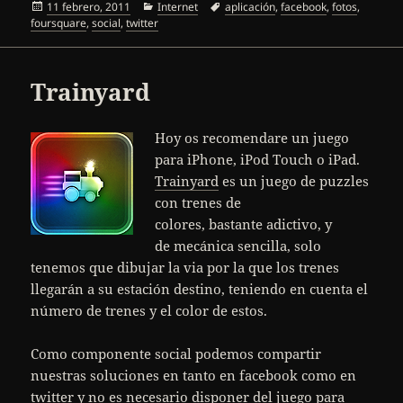
Publicado
Categorías
Etiquetas
11 febrero, 2011
Internet
aplicación
,
facebook
,
fotos
,
el
foursquare
,
social
,
twitter
Trainyard
Hoy os recomendare un juego
para iPhone, iPod Touch o iPad.
Trainyard
es un juego de puzzles
con trenes de
colores, bastante adictivo, y
de mecánica sencilla, solo
tenemos que dibujar la via por la que los trenes
llegarán a su estación destino, teniendo en cuenta el
número de trenes y el color de estos.
Como componente social podemos compartir
nuestras soluciones en tanto en facebook como en
twitter y no es necesario disponer del juego para