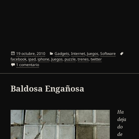
Publicado
Categorías
Etiquet
19 octubre, 2010
Gadgets
,
Internet
,
Juegos
,
Software
el
facebook
,
ipad
,
iphone
,
Juegos
,
puzzle
,
trenes
,
twitter
en Trainyard
1 comentario
Baldosa Engañosa
Ha
deja
do
de