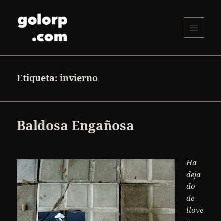
MENÚ
Y
golorp.com
WIDGETS
Etiqueta:
invierno
Baldosa Engañosa
Ha
deja
do
de
llove