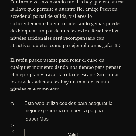
Conforme vas avanzando niveles hay que encontrar
la llave que permite a nuestro fiel amigo Pearson,
acceder al portal de salida, y si eres lo
suficientemente bueno recolectando gemas puedes
desbloquear un par de niveles extra. Resolver los
niveles adicionales será recompensado con
atractivos objetos como por ejemplo unas gafas 3D.
El ratón puede usarse para rotar el cubo en
cualquier momento dando nos tiempo para pensar
el mejor plan y trazar la ruta de escape. Sin contar
los niveles adicionales hay un total de treinta
niveles que completar.
Cardboard Box Assembler puede jugarse
aqui
.
Esta web utiliza cookies para asegurar la
mejor experiencia en nuestra pagina.
Saber Más.
Publicado
Categorías
Etiquetas
20 marzo, 2011
Internet
,
Juegos
3D
,
cubo
,
flash
,
juego
,
el
Pearson
,
puzzle
Vale!