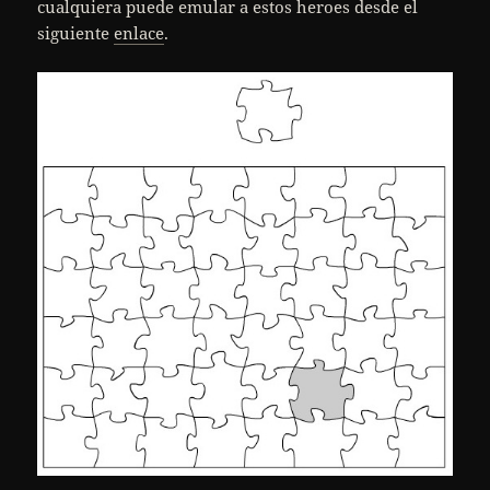
cualquiera puede emular a estos heroes desde el
siguiente
enlace
.