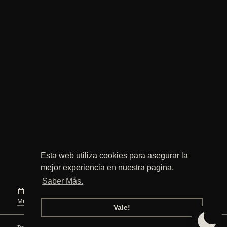
Esta web utiliza cookies para asegurar la
mejor experiencia en nuestra pagina.
Saber Más.
Publicado
Categorías
Etiquetas
14 marzo, 2010
Cultura
,
Internet
,
Música
Cultura
,
el
Música
,
rtve
,
tdt
,
televisión
,
vídeo
Vale!