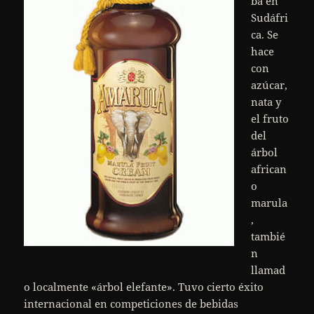
ba en
Sudáfri
ca. Se
hace
con
azúcar,
nata y
el fruto
del
árbol
african
o
marula
,
tambié
n
llamad
o localmente «árbol elefante». Tuvo cierto éxito
internacional en competiciones de bebidas