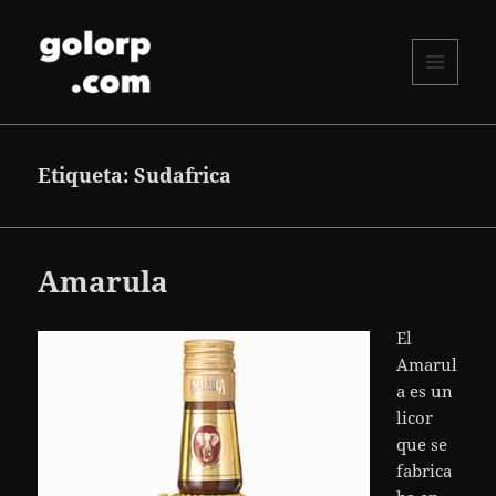
MENÚ
Y
golorp.com
WIDGETS
Etiqueta:
Sudafrica
Amarula
El
Amarul
a es un
licor
que se
fabrica