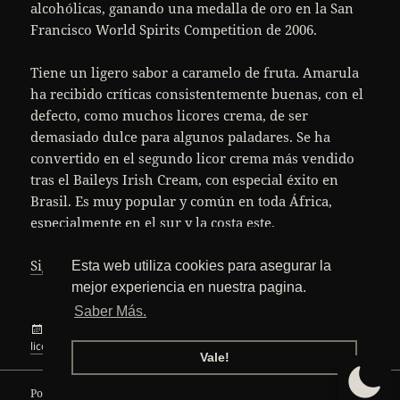
alcohólicas, ganando una medalla de oro en la San
Francisco World Spirits Competition de 2006.
Tiene un ligero sabor a caramelo de fruta. Amarula
ha recibido críticas consistentemente buenas, con el
defecto, como muchos licores crema, de ser
demasiado dulce para algunos paladares. Se ha
convertido en el segundo licor crema más vendido
tras el Baileys Irish Cream, con especial éxito en
Brasil. Es muy popular y común en toda África,
especialmente en el sur y la costa este.
Amarula
Sigue leyendo
Esta web utiliza cookies para asegurar la
mejor experiencia en nuestra pagina.
Saber Más.
Publicado
Categorías
Etiquetas
5 julio, 2010
Curiosidades
África
,
amarula
,
elefante
,
el
en Amarula
licor
,
marula
,
Sudafrica
1 comentario
Vale!
Política de privacidad
Funciona gracias a WordPress