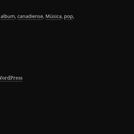
Etiquetas
album
,
canadiense
,
Música
,
pop
,
 WordPress