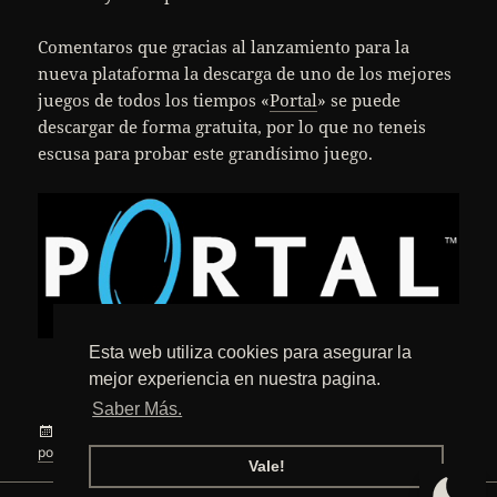
Comentaros que gracias al lanzamiento para la
nueva plataforma la descarga de uno de los mejores
juegos de todos los tiempos «
Portal
» se puede
descargar de forma gratuita, por lo que no teneis
escusa para probar este grandísimo juego.
Esta web utiliza cookies para asegurar la
mejor experiencia en nuestra pagina.
Saber Más.
Publicado
Categorías
Etiquetas
16 mayo, 2010
Internet
,
Juegos
,
Ocio
Juegos
,
macosx
,
el
en Steam y Portal para Mac
portal
,
steam
,
videojuegos
2 comentarios
Vale!