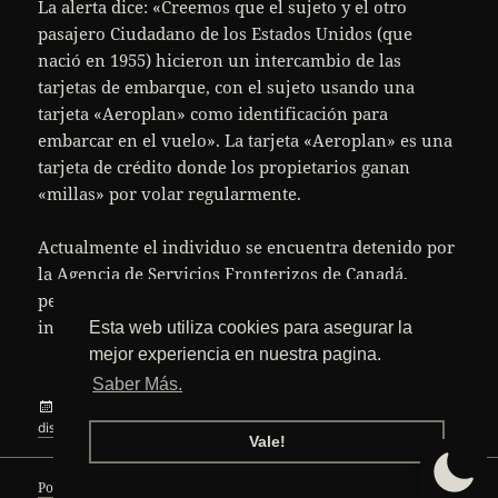
La alerta dice: «Creemos que el sujeto y el otro
pasajero Ciudadano de los Estados Unidos (que
nació en 1955) hicieron un intercambio de las
tarjetas de embarque, con el sujeto usando una
tarjeta «Aeroplan» como identificación para
embarcar en el vuelo». La tarjeta «Aeroplan» es una
tarjeta de crédito donde los propietarios ganan
«millas» por volar regularmente.
Actualmente el individuo se encuentra detenido por
la Agencia de Servicios Fronterizos de Canadá,
pendiente de una investigación completa del
incidente.
Esta web utiliza cookies para asegurar la
mejor experiencia en nuestra pagina.
Saber Más.
Publicado
Categorías
Etiquetas
5 noviembre, 2010
Curiosidades
,
Internet
canada
,
el
en Brech
disfraz
,
hong kong
,
refugiado
,
seguridad
,
vuelo
1 comentario
Vale!
Política de privacidad
Funciona gracias a WordPress