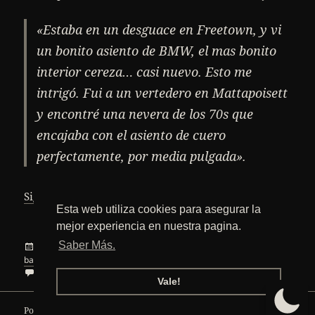
«Estaba en un desguace en Freetown, y vi
un bonito asiento de BMW, el mas bonito
interior cereza… casi nuevo. Esto me
intrigó. Fui a un vertedero en Mattapoisett
y encontré una nevera de los 70s que
encajaba con el asiento de cuero
perfectamente, por media pulgada».
Sofás hechos con neveras recicladas
Sigue leyendo
Esta web utiliza cookies para asegurar la
mejor experiencia en nuestra pagina.
Saber Más.
Publicado
Categorías
Etiquet
12 noviembre, 2010
Curiosidades
,
Internet
,
Personas
el
basura
,
desecho
,
negocio
,
nevera
,
neverasillón
,
reciclar
,
sillón
en Sofás hechos con neveras recicladas
1 comentario
Vale!
Política de privacidad
Funciona gracias a WordPress