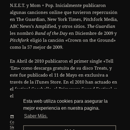
N.E.E.T. y Mom + Pop. Inicialmente publicaron
algunas canciones online que tuvieron repercusión
en The Guardian, New York Times, Pitchfork Media,
ABC News’s Amplified, y otros sitios.
The Guardian
les nombró
Band of the Day
en Diciembre de 2009 y
Pitchfork
eligió la canción «Crown on the Ground»
como la 57 mejor de 2009.
En Abril de 2010 publicaron el primer single «Tell
‘Em» como descarga gratuita de su disco Treats, y
este fue publicado el 11 de Mayo en exclusiva a
través de la iTunes Store. En el 2010 han actuado en
el festival Coachella, el Primavera Sound Festival, y
el Festival Pitchfork.
Esta web utiliza cookies para asegurar la
mejor experiencia en nuestra pagina.
Saber Más.
Publicado
Categorías
Etiquetas
20 noviembre, 2010
Internet
,
Música
canciones
,
el
Coachella
,
duo
,
nueva york
,
Pitchfork
,
Primavera Sound Festival
,
Sleigh Bells
,
The Guardian