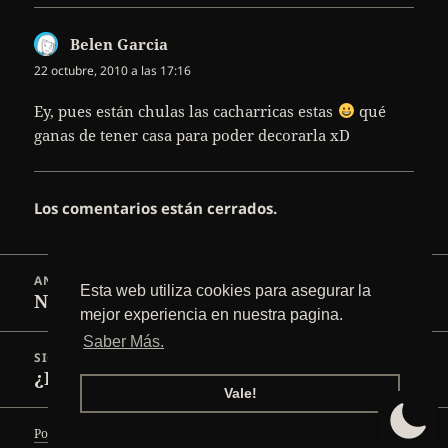
Belen Garcia
dice:
22 octubre, 2010 a las 17:16
Ey, pues están chulas las cacharricas estas
qué
ganas de tener casa para poder decorarla xD
Los comentarios están cerrados.
Navegación
ANTERIOR
de
Esta web utiliza cookies para asegurar la
Nimbus
Entrada
entradas
mejor experiencia en nuestra pagina.
anterior:
Saber Más.
SIGUIENTE
¿Pac-Man o coches?
Entrada
Vale!
siguiente:
Política de privacidad
Funciona gracias a WordPress