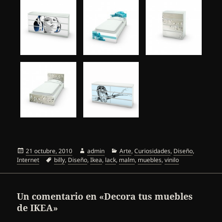
Publicado
Autor
Categorías
21 octubre, 2010
admin
Arte
,
Curiosidades
,
Diseño
,
el
Etiquetas
Internet
billy
,
Diseño
,
Ikea
,
lack
,
malm
,
muebles
,
vinilo
Un comentario en «Decora tus muebles
de IKEA»