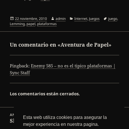
Publicado
Autor
Categorías
Etiquetas
22 noviembre, 2010
admin
Internet
,
Juegos
juego
,
el
Lemming
,
papel
,
plataformas
Un comentario en «Aventura de Papel»
Pingback:
Enemy 585 – no es el tipico plataformas |
Sync Staff
Los comentarios están cerrados.
Navegación
ANTERIOR
de
Esta web utiliza cookies para asegurar la
Sleigh Bells
Entrada
entradas
mejor experiencia en nuestra pagina.
anterior: